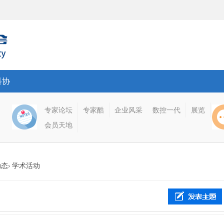
科协
专家论坛
专家酷
企业风采
数控一代
展览
会员天地
动态
学术活动
›