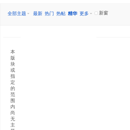
新窗
全部主题
最新
热门
热帖
精华
更多
本
版
块
或
指
定
的
范
围
内
尚
无
主