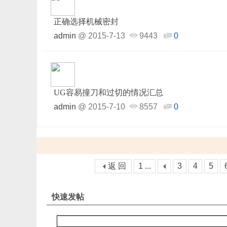
正确选择机械密封
admin
@
2015-7-13
9443
0
UG容易撞刀和过切的情况汇总
admin
@
2015-7-10
8557
0
返 回
1 ...
3
4
5
快速发帖