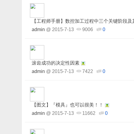
【工程师手册】数控加工过程中三个关键阶段及
admin
@
2015-7-13
9006
0
滚齿成功的决定性因素
admin
@
2015-7-13
7422
0
【图文】『模具』也可以很美！！
admin
@
2015-7-13
11662
0