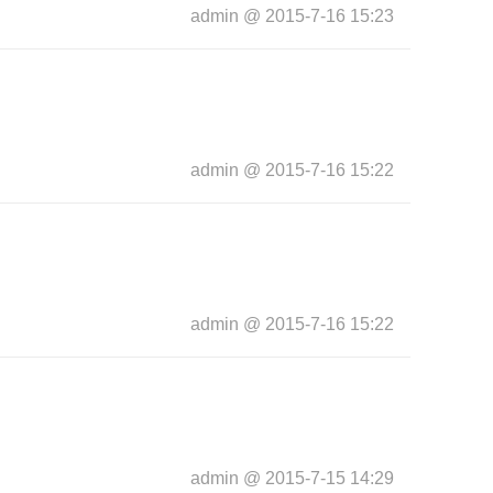
admin
@
2015-7-16 15:23
admin
@
2015-7-16 15:22
admin
@
2015-7-16 15:22
admin
@
2015-7-15 14:29