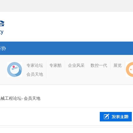
科协
专家论坛
专家酷
企业风采
数控一代
展览
会员天地
机械工程论坛
会员天地
›