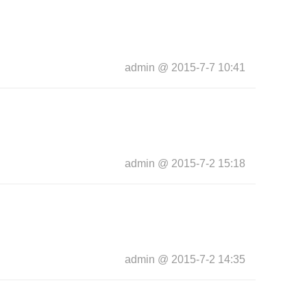
admin
@
2015-7-7 10:41
admin
@
2015-7-2 15:18
admin
@
2015-7-2 14:35