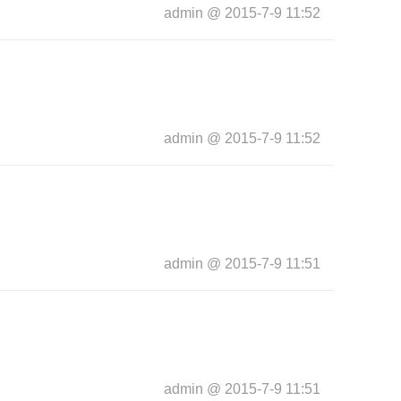
admin
@
2015-7-9 11:52
admin
@
2015-7-9 11:52
admin
@
2015-7-9 11:51
admin
@
2015-7-9 11:51