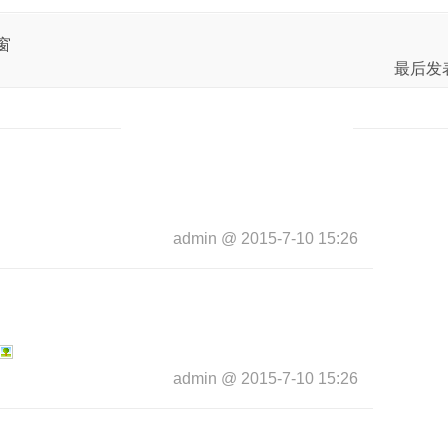
窗
最后发
admin
@
2015-7-10 15:26
admin
@
2015-7-10 15:26