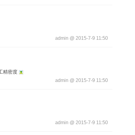
admin
@
2015-7-9 11:50
工精密度
admin
@
2015-7-9 11:50
admin
@
2015-7-9 11:50