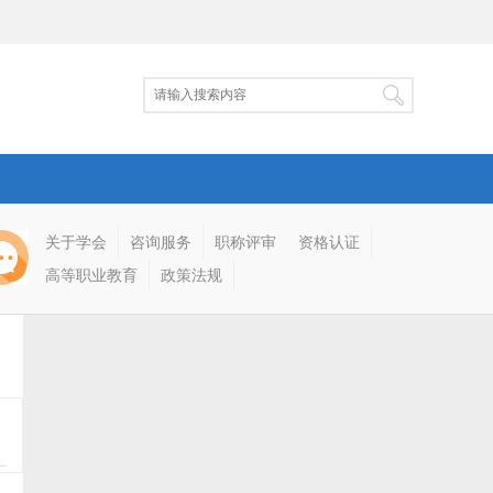
关于学会
咨询服务
职称评审
资格认证
高等职业教育
政策法规