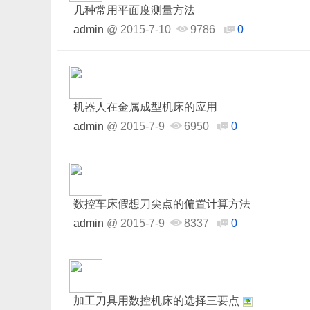
几种常用平面度测量方法
admin
@
2015-7-10
9786
0
机器人在金属成型机床的应用
admin
@
2015-7-9
6950
0
数控车床假想刀尖点的偏置计算方法
admin
@
2015-7-9
8337
0
加工刀具用数控机床的选择三要点