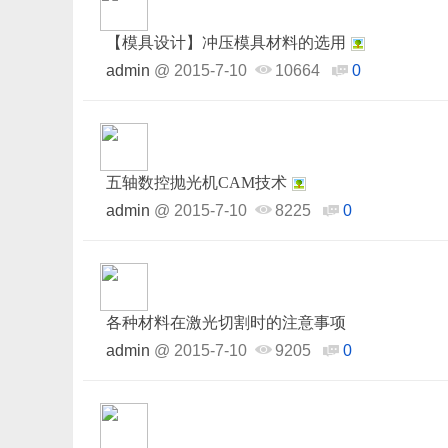
【模具设计】冲压模具材料的选用
admin
@
2015-7-10
10664
0
五轴数控抛光机CAM技术
admin
@
2015-7-10
8225
0
各种材料在激光切割时的注意事项
admin
@
2015-7-10
9205
0