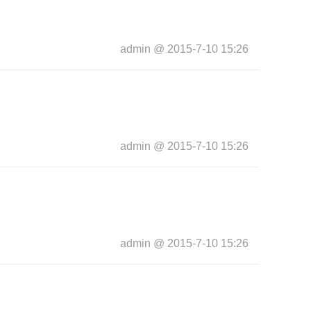
admin
@
2015-7-10 15:26
admin
@
2015-7-10 15:26
admin
@
2015-7-10 15:26