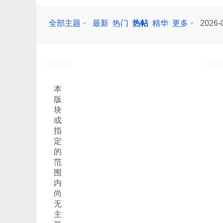
全部主题
最新
热门
热帖
精华
更多
2026-
本
版
块
或
指
定
的
范
围
内
尚
无
主