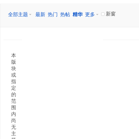
新窗
全部主题
最新
热门
热帖
精华
更多
本
版
块
或
指
定
的
范
围
内
尚
无
主