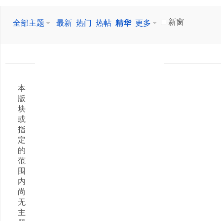
新窗
全部主题
最新
热门
热帖
精华
更多
本
版
块
或
指
定
的
范
围
内
尚
无
主