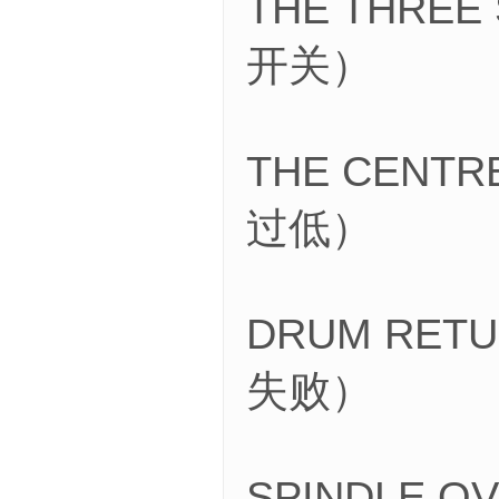
THE THREE
开关）
THE CENT
过低）
DRUM RETU
失败）
SPINDLE 