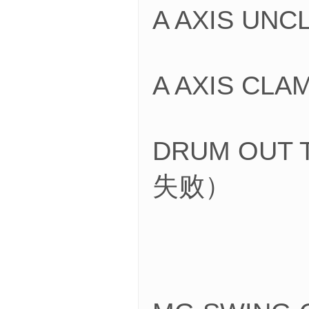
A AXIS UN
A AXIS CL
DRUM OUT
失败）