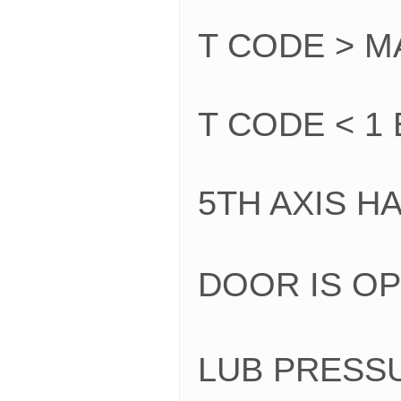
T CODE > M
T CODE < 1
5TH AXIS 
DOOR IS O
LUB PRES