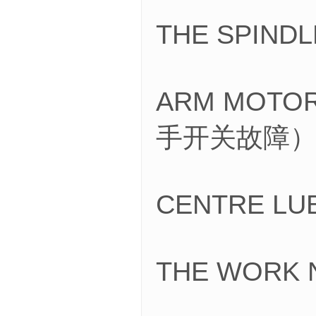
THE SPIN
ARM MOTO
手开关故障
CENTRE L
THE WORK