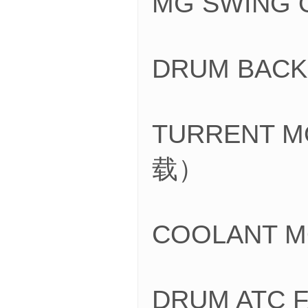
MG SWIN
DRUM BAC
TURRENT 
载）
COOLANT 
DRUM ATC