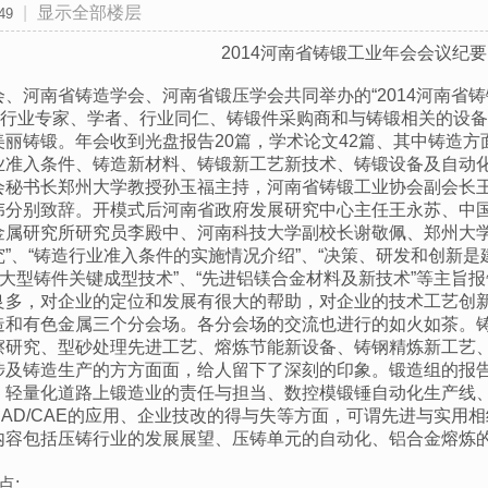
|
显示全部楼层
49
2014河南省铸锻工业年会会议纪要
、河南省铸造学会、河南省锻压学会共同举办的“2014河南省铸
多名行业专家、学者、行业同仁、铸锻件采购商和与铸锻相关的设
丽铸锻。年会收到光盘报告20篇，学术论文42篇、其中铸造方
业准入条件、铸造新材料、铸锻新工艺新技术、铸锻设备及自动
会秘书长郑州大学教授孙玉福主持，河南省铸锻工业协会副会长
伟分别致辞。开模式后河南省政府发展研究中心主任王永苏、中
金属研究所研究员李殿中、河南科技大学副校长谢敬佩、郑州大学
”、“铸造行业准入条件的实施情况介绍”、“决策、研发和创新是
级大型铸件关键成型技术”、“先进铝镁合金材料及新技术”等主
良多，对企业的定位和发展有很大的帮助，对企业的技术工艺创
造和有色金属三个分会场。各分会场的交流也进行的如火如茶。
擦研究、型砂处理先进工艺、熔炼节能新设备、铸钢精炼新工艺
涉及铸造生产的方方面面，给人留下了深刻的印象。锻造组的报
、轻量化道路上锻造业的责任与担当、数控模锻锤自动化生产线
AD/CAE的应用、企业技改的得与失等方面，可谓先进与实用
内容包括压铸行业的发展展望、压铸单元的自动化、铝合金熔炼
点: