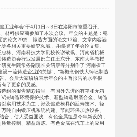
锻工业年会”于4月1日～3日在洛阳市隆重召开。
备、材料供应商参加了本次会议。年会的主题是：稳
面的论文29篇、锻造方面的论文13篇。文章内容涵
化等各相关重要研究领域，并编撰了年会论文集。
王忠林、河南科技大学副校长谢敬佩、河南省机械
国铸造协会行业发展部主任王东升、东南大学教授
研究生院常务副院长关绍康等分别作了“河南省工
建设一流铸造企业的关键”、“新概念钢铁大铸坯制造
旨报告。会后大家纷纷表示年会的主旨报告的水平很
新有了更多的灵感。
铸造组的报告精彩纷呈，有国外先进的有箱和无箱
、V法铸造环境保护技术、新型铸造耐磨合金、铸造
告以实用技术为主，涉及锻造模具的延寿技术、轻
、万吨自由锻压机系统构建、节能环保加热设备、
相结合，使人受益匪浅。有色金属组是今年新设的，
的质量控制、精益熔炼、有色金属在汽车上的应用