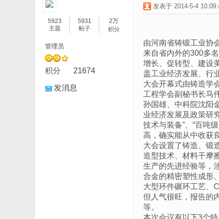
发表于 2014-5-4 10:09:
5923
5931
2万
主题
帖子
积分
由河南省铸锻工业协会
管理员
来自省内外的300
增长、促转型、建设美
积分
21674
盖工业经济发展、行
大会开幕式由铸造学
发消息
工程学会副秘书长马
孙国雄、中科院沈阳
业经济发展及政策研究
技术与装备”、“百吨
高，确实能从中收获
大会设置了铸造、锻
造型技术、材料干摩
生产的先进经验等，
合金的精密塑性成形
大型环件碾环工艺、C
但人气很旺，报告的
等。
本次会议有以下3个特