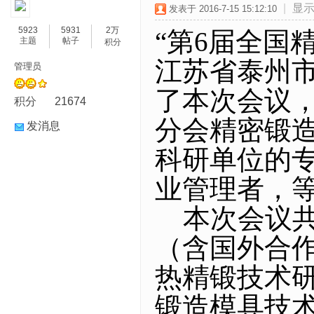
|
显
发表于 2016-7-15 15:12:10
5923
5931
2万
“第6届全国精
主题
帖子
积分
江苏省泰州市
管理员
了本次会议
积分
21674
分会精密锻
发消息
科研单位的
业管理者，
本次会议共征
（含国外合
热精锻技术
锻造模具技