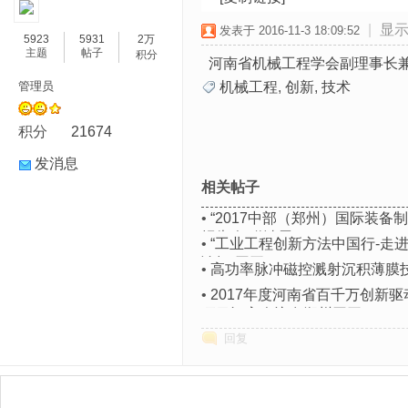
|
显
发表于 2016-11-3 18:09:52
5923
5931
2万
主题
帖子
积分
河南省机械工程学会副理事长兼
管理员
机械工程
,
创新
,
技术
积分
21674
发消息
相关帖子
•
“2017中部（郑州）国际装
报告会“邀请函
•
“工业工程创新方法中国行-走
论坛”召开
•
高功率脉冲磁控溅射沉积薄膜
•
2017年度河南省百千万创新
项目评审会议在郑州召开
回复