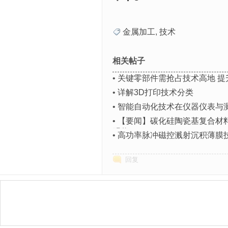
金属加工
,
技术
相关帖子
•
关键零部件需抢占技术高地 提
•
详解3D打印技术分类
•
智能自动化技术在仪器仪表与
•
【要闻】碳化硅陶瓷基复合材
明奖
•
高功率脉冲磁控溅射沉积薄膜
回复