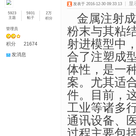
|
显
发表于 2016-12-30 09:33:13
5923
5931
2万
金属注射成
主题
帖子
积分
粉末与其粘
管理员
射进模型中
积分
21674
合了注塑成
发消息
体性，是一
案。尤其适
件。目前，
工业等诸多
通讯设备、
过程主要包