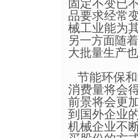
固定不变已
品要求经常
械工业能为
另一方面随
大批量生产
节能环保和
消费量将会
前景将会更
到国外企业
机械企业不