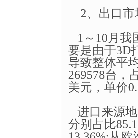
2、出口市
1～10月我
要是由于3D
导致整体平均
269578台
美元，单价0.
进口来源地
分别占比85.
13.36%;