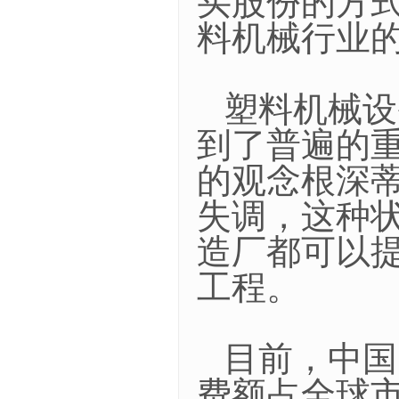
买股份的方
料机械行业
塑料机械设
到了普遍的
的观念根深
失调，这种
造厂都可以
工程。
目前，中国
费额占全球市