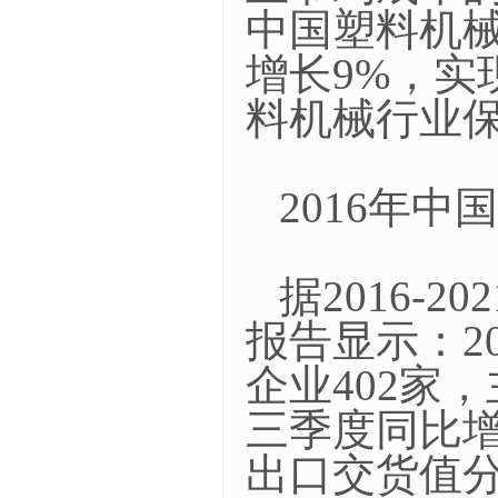
中国塑料机械
增长9%，实
料机械行业
2016年中
据2016-
报告显示：2
企业402家
三季度同比增
出口交货值分