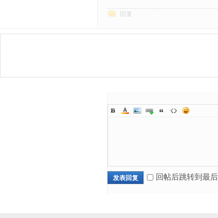
论坛”召开
回复
回帖后跳转到最后
发表回复