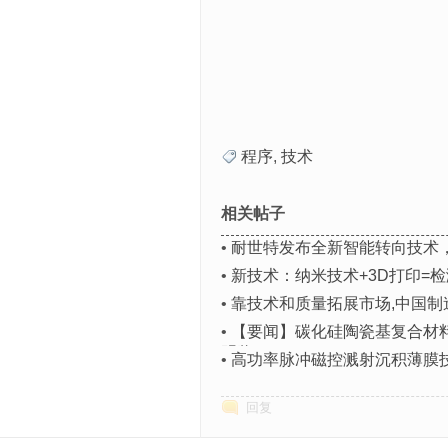
中国
20
程序
,
技术
相关帖子
•
耐世特发布全新智能转向技术
•
新技术：纳米技术+3D打印=
•
靠技术和质量拓展市场,中国制
•
【要闻】碳化硅陶瓷基复合材
明奖
•
高功率脉冲磁控溅射沉积薄膜
回复