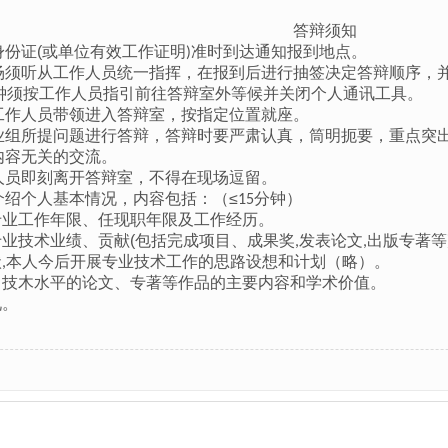
答辩须知
身份证
(
或单位有效工作证明
准时到达通知报到地点
。
)
场须听从工作人员统一指挥，在报到后进行抽签决定答辩顺序，
钟须按工作人员指引前往答辩室外等候并关闭个人通讯工具。
工作人员带领进入答辩室，按指定位置就座。
业组所提问题进行答辩，答辩时要严肃认真，筒明扼要，重点突
内容无关的交流。
人员即刻离开答辩室，不得在现场逗留。
介绍个人基本情况，内容包括：（≤
分钟
）
15
专业工作年限
、任现职年限及工作经历。
专业技术业绩、贡献
(
包括完成项目、成果奖
发表论文
出版专著等
,
,
状
本人今后开展专业技术工作的思路设想和计划
（略）。
,
、技木水平的论文、专著等作品的主要
内容和学术价值。
况
。