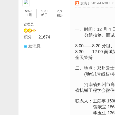
发表于 2019-11-30 10:5
5923
5931
2万
主题
帖子
积分
管理员
一、时间：12 月 4
分组抽签、面试
积分
21674
8:00——8:20 
发消息
8:30——12:00
全天答辩
二、地点：郑州云士
(地铁1号线梧桐街
河南省郑州市高新
省机械工程学会微信
联系人：王彦亭 15981
贺献宝 186387
李玉生 136769