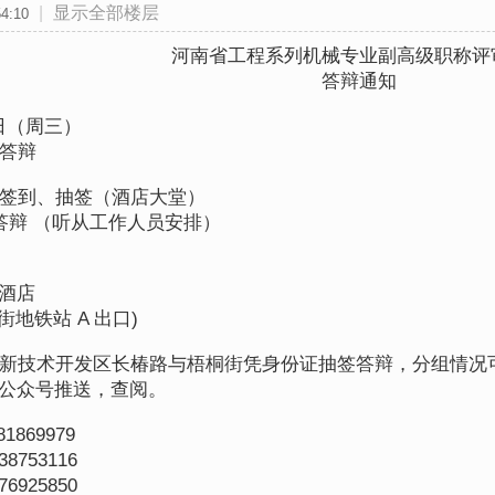
|
显示全部楼层
4:10
河南省工程系列机械专业副高级职称评
答辩通知
 日（周三）
答辩
分组、签到、抽签（酒店大堂）
 面试答辩 （听从工作人员安排）
酒店
地铁站 A 出口)
技术开发区长椿路与梧桐街凭身份证抽签答辩，分组情况可
公众号推送，查阅。
869979
53116
25850