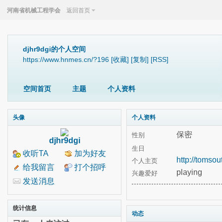
河南省机械工程学会
返回首页
djhr9dgi的个人空间
https://www.hnmes.cn/?196
[收藏]
[复制]
[RSS]
空间首页
主题
个人资料
头像
个人资料
保密
性别
djhr9dgi
生日
收听TA
加为好友
http://tomsou
个人主页
给我留言
打个招呼
playing
兴趣爱好
发送消息
统计信息
动态