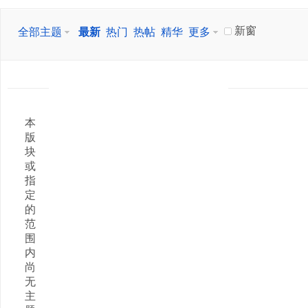
新窗
全部主题
最新
热门
热帖
精华
更多
本
版
块
或
指
定
的
范
围
内
尚
无
主