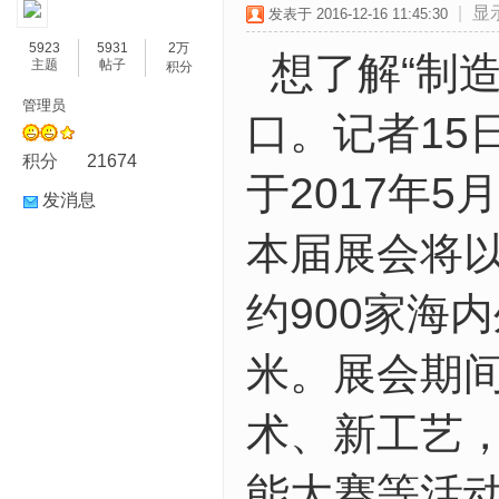
|
显
发表于 2016-12-16 11:45:30
5923
5931
2万
想了解“制造
主题
帖子
积分
管理员
口。记者15
积分
21674
于2017年5
发消息
本届展会将以
约900家海
米。展会期
术、新工艺
能大赛等活