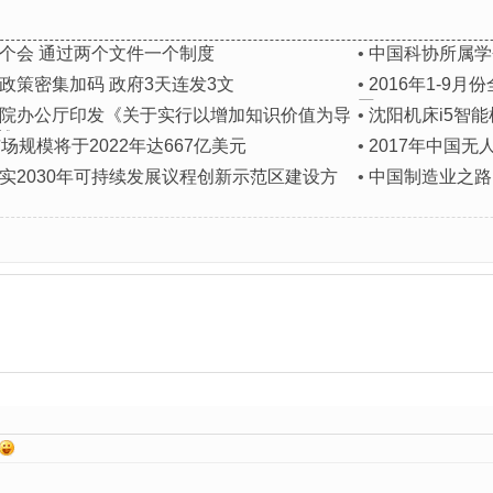
个会 通过两个文件一个制度
•
中国科协所属学
政策密集加码 政府3天连发3文
•
2016年1-9
图）
院办公厅印发《关于实行以增加知识价值为导
•
沈阳机床i5智能
见》
场规模将于2022年达667亿美元
•
2017年中国
实2030年可持续发展议程创新示范区建设方
•
中国制造业之路