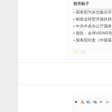
相关帖子
•
国务院为东北振兴开
•
制造业转型升级扶持
•
中共中央办公厅国务
向分配政策的若干意
•
报告：全球VR/AR市
•
国务院印发《中国落
案》
回复