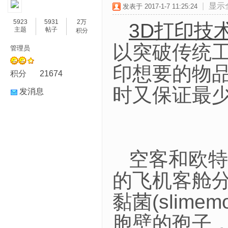
|
显示
发表于 2017-1-7 11:25:24
5923
5931
2万
3D打印技
主题
帖子
积分
以突破传统
管理员
印想要的物
积分
21674
时又保证最
发消息
空客和欧特克
的飞机客舱
黏菌(slim
胞壁的孢子