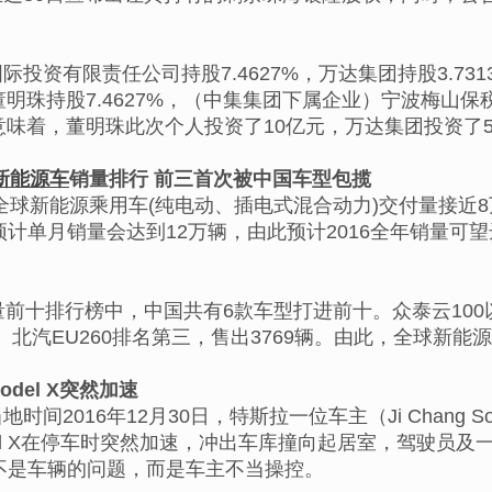
际投资有限责任公司持股7.4627%，万达集团持股3.7
%，董明珠持股7.4627%，（中集集团下属企业）宁波梅山
。这意味着，董明珠此次个人投资了10亿元，万达集团投资
新能源车
销量排行 前三首次被中国车型包揽
月，全球新能源乘用车(纯电动、插电式混合动力)交付量接近
计单月销量会达到12万辆，由此预计2016全年销量可望达
量前十排行榜中，中国共有6款车型打进前十。众泰云100
辆。北汽EU260排名第三，售出3769辆。由此，全球新
del X突然加速
时间2016年12月30日，特斯拉一位车主（Ji Chan
el X在停车时突然加速，冲出车库撞向起居室，驾驶员
不是车辆的问题，而是车主不当操控。