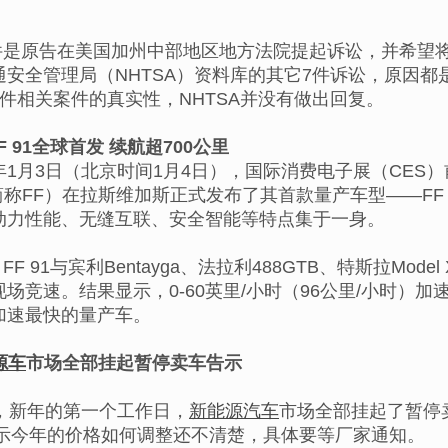
件是原告在美国加州中部地区地方法院提起诉讼，并希望
通安全管理局（NHTSA）资料库的其它7件诉讼，原因
件相关案件的真实性，NHTSA并没有做出回复。
 91全球首发 续航超700公里
7年1月3日（北京时间1月4日），国际消费电子展（CE
ture（简称FF）在拉斯维加斯正式发布了其首款量产车型——
动力性能、无缝互联、安全智能等特点集于一身。
F 91与宾利Bentayga、法拉利488GTB、特斯拉Mode
场竞速。结果显示，0-60英里/小时（96公里/小时）加
加速最快的量产车。
源车
市场全部挂起暂停卖车告示
3日，新年的第一个工作日，
新能源汽车
市场全部挂起了暂停
表示今年的价格如何调整还不清楚，具体要等厂家通知。