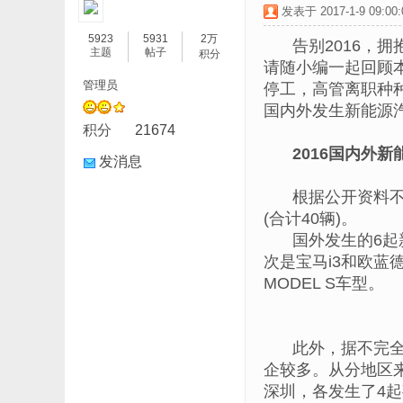
发表于 2017-1-9 09:00:
5923
5931
2万
告别2016，
主题
帖子
积分
请随小编一起回顾
管理员
停工，高管离职种种
国内外发生新能源汽
积分
21674
2016国内外
发消息
根据公开资料不
(合计40辆)。
国外发生的6起
次是宝马i3和欧蓝
MODEL S车型。
此外，据不完全
企较多。从分地区
深圳，各发生了4