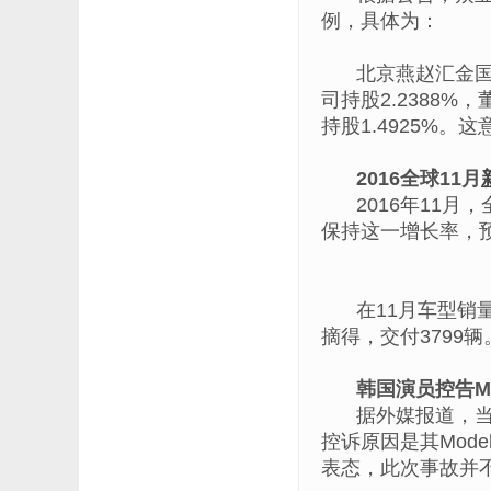
例，具体为：
北京燕赵汇金国
司持股2.2388
持股1.4925%
2016全球11月
2016年11
保持这一增长率，预
在11月车型销
摘得，交付3799
韩国演员控告Mo
据外媒报道，当地
控诉原因是其Mod
表态，此次事故并