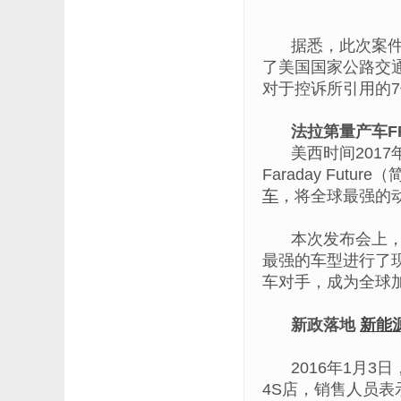
据悉，此次案
了美国国家公路交
对于控诉所引用的7
法拉第量产车FF
美西时间201
Faraday Fu
车
，将全球最强的
本次发布会上，F
最强的车型进行了现
车对手，成为全球
新政落地
新能
2016年1月
4S店，销售人员