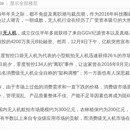
|
显示全部楼层
59
每年年关之际，都不免提及离职潮与裁员潮，作为2016年科技
免让人咂舌，一朝成败，无人机行业在经历了广受资本吸引的大热
航
无人机
，成立仅仅半年多就获得了来自GGV纪源资本以及真格基金
投的4200万美元B轮融资。然而，12月9日下午，亿航突然宣布
以零度智控口袋无人机为代表的小型航拍无人机迅速获得26％的
旦前夕，零度智控134人的“离职”事件，让这家曾在2016年9月
名消费级无人机企业自称的“架构调整”；另一方面也有人深思裁
称，由于市场上过低的消费需求和一直下跌的价格，消费级市场
外，管理混乱、产品质量整体不佳、产能不足等因素也将成为阻
，国内无人机航拍市场规模约为300亿元，农林植保约为200亿元
模中有半数以上来自专业级应用市场的贡献，而消费级无人机市场