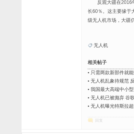
反观大疆在201
长60％。这主要缘
级无人机市场，大疆仍
无人机
相关帖子
•
只需两款新部件就能
•
无人机乱象待规范 
•
我国最大高端中小型
•
无人机已被抛弃 谷歌
•
无人机曝光特斯拉超级
回复