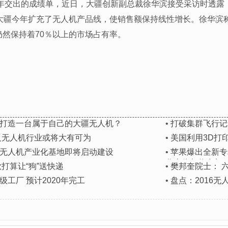
6年交出的成绩单，近日，大疆创新副总裁徐华滨接受采访时透露，
于大疆今年扩充了无人机产品线，使销售额保持线性增长。徐华滨
然保持着70％以上的市场占有率。
打造一台属于自己的大疆无人机？
•
打破集群飞行记
反无人机行业或将大有可为
•
美国利用3D打印
无人机产业化基地即将启动建设
•
苹果爆出全新专
谷大佬都将参加
打算让“狗”送快递
•
樊邦奎院士： 
工厂 预计2020年完工
•
盘点：2016