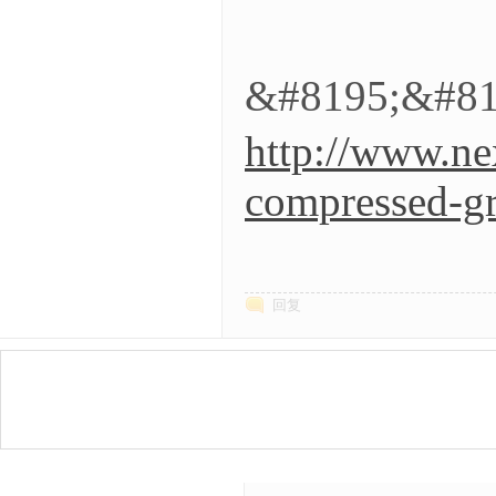
&#8195;&#
http://www.ne
compressed-g
回复