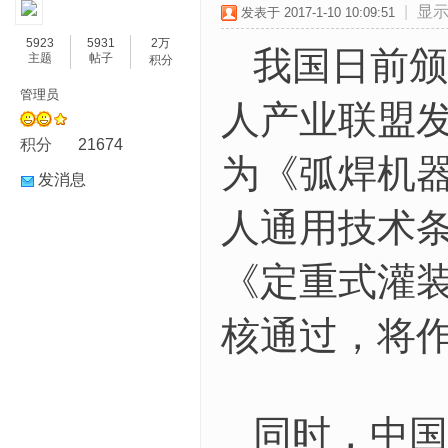
|
显
发表于 2017-1-10 10:09:51
5923
5931
2万
我国日前颁
主题
帖子
积分
管理员
人产业联盟
积分
21674
为《弧焊机
发消息
人通用技术
《定重式灌
核通过，将
同时，中国