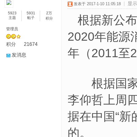
|
显
发表于 2017-1-10 11:05:18
5923
5931
2万
根据新公布的
主题
帖子
积分
管理员
2020年能
积分
21674
年（2011至
发消息
根据国家能
李仰哲上周
据在中国“新
的。