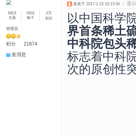
|
显
发表于 2017-1-13 10:13:56
5923
5931
2万
以中国科学
主题
帖子
积分
界首条稀土
管理员
中科院包头
积分
21674
标志着中科
发消息
次的原创性