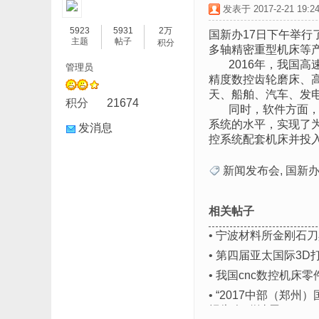
发表于 2017-2-21 19:24
5923
5931
2万
国新办17日下午举行
主题
帖子
积分
多轴精密重型机床等
2016年，我国高速
管理员
精度数控齿轮磨床、高
天、船舶、汽车、发
积分
21674
同时，软件方面，我
系统的水平，实现了
发消息
控系统配套机床并投
新闻发布会
,
国新
相关帖子
•
宁波材料所金刚石刀
•
第四届亚太国际3D
•
我国cnc数控机床
•
“2017中部（郑
报告会“邀请函