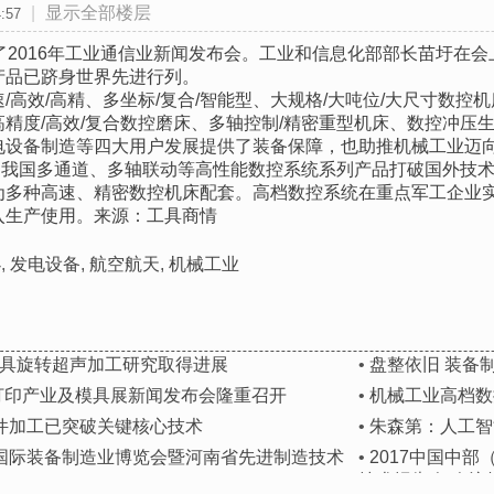
|
显示全部楼层
:57
了2016年工业通信业新闻发布会。工业和信息化部部长苗圩在
产品已跻身世界先进行列。
/高效/高精、多坐标/复合/智能型、大规格/大吨位/大尺寸数
精度/高效/复合数控磨床、多轴控制/精密重型机床、数控冲压
电设备制造等四大用户发展提供了装备保障，也助推机械工业迈
国多通道、多轴联动等高性能数控系统系列产品打破国外技术
为多种高速、精密数控机床配套。高档数控系统在重点军工企业实
入生产使用。来源：工具商情
办
,
发电设备
,
航空航天
,
机械工业
具旋转超声加工研究取得进展
•
盘整依旧 装备
打印产业及模具展新闻发布会隆重召开
•
机械工业高档数
零件加工已突破关键核心技术
•
朱森第：人工智
州）国际装备制造业博览会暨河南省先进制造技术
•
2017中国中
技术报告会 会议