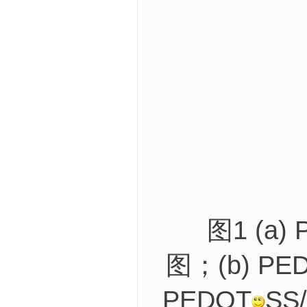
图1 (a) 
图；(b) PE
PEDOT
SS