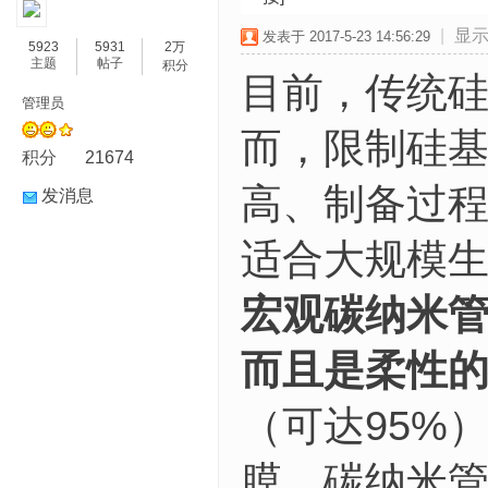
|
显
发表于 2017-5-23 14:56:29
5923
5931
2万
主题
帖子
积分
目前，传统
管理员
而，限制硅
积分
21674
高、制备过
发消息
适合大规模
宏观碳纳米
而且是柔性
（可达95%）
膜。碳纳米管