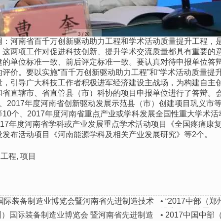
调：河南省百千万创新驱动助力工程和学术活动质量提升工程，
。这两项工作对促进科技创新、提升学术交流质量都具有重要的
建的单位标准一致、前后评定标准一致。要认真对待申报单位答
评价。要以实施“百千万创新驱动助力工程”和“学术活动质量提
量，引导广大科技工作者积极进军经济建设主战场，为构建自主
和省直辖市、省直管县（市）科协的项目申报单位进行了答辩。会
、2017年度河南省创新驱动发展示范县（市）创建项目巩义市等
10个、2017年度河南省重点产业或学科发展全国性重大学术
017年度河南省学科或产业发展重点学术活动项目《全国疼痛康复
设发布活动项目《河南能源学科及相关产业发展研究》等2个。
,
工程
,
项目
州）国际装备制造业博览会暨河南省先进制造技术
•
“2017中部
报告会“邀请函
郑州）国际装备制造业博览会 暨河南省先进制造
•
2017中国中