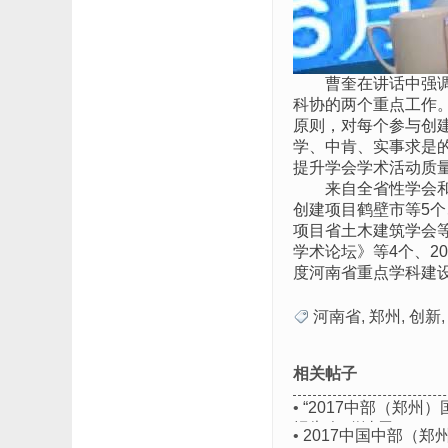
曹奎在讲话中强
科协的两个重点工作
原则，对每个参与创
学、中肯、实事求是的
提升学会学术活动质
来自全省性学会
创建项目鹤壁市等5个
项目省土木建筑学会等
学术论坛》等4个、2
度河南省重点学科建
河南省
,
郑州
,
创新
相关帖子
•
“2017中部（郑
报告会“邀请函
•
2017中国中部（