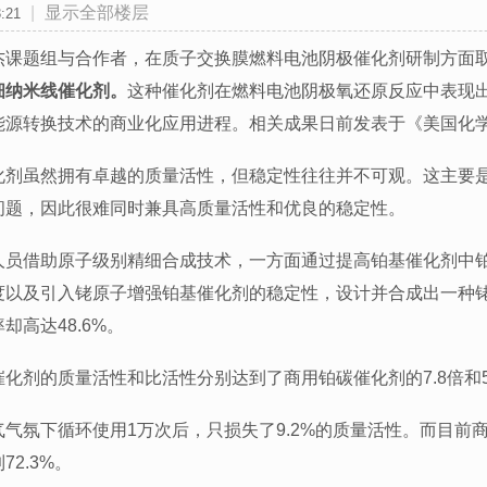
|
显示全部楼层
:21
杰课题组与合作者，在质子交换膜燃料电池阴极催化剂研制方面
细纳米线催化剂。
这种催化剂在燃料电池阴极氧还原反应中表现
能源转换技术的商业化应用进程。相关成果日前发表于《美国化
化剂虽然拥有卓越的质量活性，但稳定性往往并不可观。这主要
问题，因此很难同时兼具高质量活性和优良的稳定性。
人员借助原子级别精细合成技术，一方面通过提高铂基催化剂中
度以及引入铑原子增强铂基催化剂的稳定性，设计并合成出一种铑
却高达48.6%。
化剂的质量活性和比活性分别达到了商用铂碳催化剂的7.8倍和5
气氛下循环使用1万次后，只损失了9.2%的质量活性。而目前
2.3%。