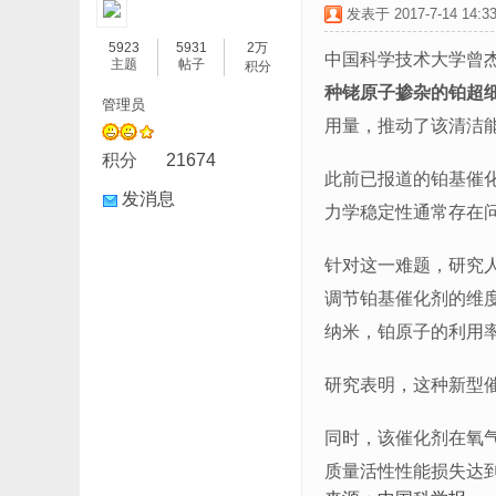
发表于 2017-7-14 14:33
5923
5931
2万
中国科学技术大学曾
主题
帖子
积分
种铑原子掺杂的铂超
管理员
用量，推动了该清洁
积分
21674
此前已报道的铂基催
发消息
力学稳定性通常存在
针对这一难题，研究
调节铂基催化剂的维
纳米，铂原子的利用率
研究表明，这种新型催
同时，该催化剂在氧气
质量活性性能损失达到7