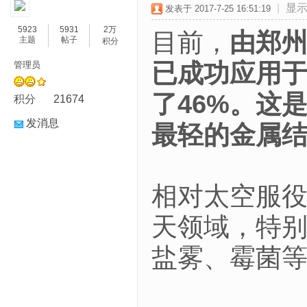
|
显
发表于 2017-7-25 16:51:19
5923
5931
2万
目前，
由郑
主题
帖子
积分
已成功应用
管理员
了46%。这
积分
21674
发消息
最轻的金属
相对太空服
天领域，特
盐雾、霉菌