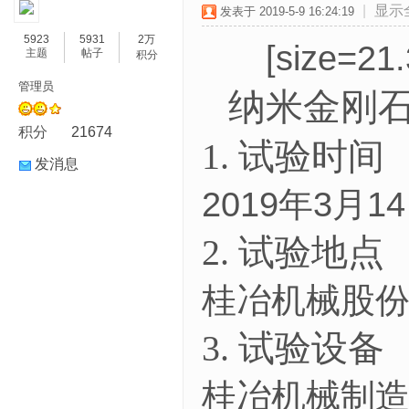
|
显示
发表于 2019-5-9 16:24:19
5923
5931
2万
[size
主题
帖子
积分
管理员
纳米金刚
积分
21674
1.
试验时间
发消息
2019年3月1
2.
试验地点
桂冶机械股
3.
试验设备
桂冶机械制造