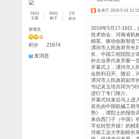
发表于 2019-5-19 12:13
5923
5931
2万
主题
帖子
积分
2019年5月17-
管理员
技术协会、河南省机
精英、驱动创新智造”
积分
21674
漯河市人民政府市长
长、中国工程院院士
发消息
外企业界代表齐聚一
开幕式上，漯河市人
会胜利召开。随后，
漯河市人民政府副市
书记吴玉培共同为“
进行了专门推介。
开幕式结束后马上进
首先由中国机械工程
势》，谭院士的报告
来自西门子（中国）
字化转型升级》的精
河南工业大学副校长
值，促进农业发展、