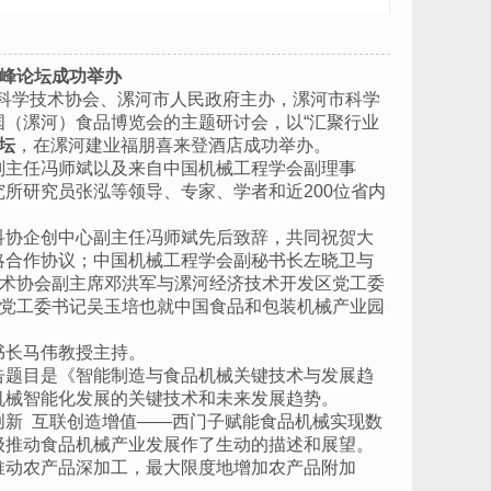
峰论坛
成功举办
南省科学技术协会、漯河市人民政府主办，漯河市科学
国（漯河）食品博览会的主题研讨会，以
“汇聚行业
坛
，在漯河建业福朋喜来登酒店成功举办。
副主任冯师斌以及来自中国机械工程学会副理事
究所研究员张泓等领导、专家、学者和近
200位省内
科协企创中心副主任冯师斌先后致辞，共同祝贺大
略合作协议；中国机械工程学会副秘书长左晓卫与
技术协会副主席邓洪军与漯河经济技术开发区党工委
区党工委书记吴玉培也就中国食品和包装机械产业园
副秘书长马伟教授主持。
告题目是《智能制造与食品机械关键技术与发展趋
机械智能化发展的关键技术和未来发展趋势。
创新
互联创造增值
——西门子赋能食品机械实现数
级推动食品机械产业发展作了生动的描述和展望。
推动农产品深加工，最大限度地增加农产品附加