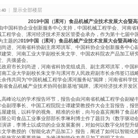
|
显示全部楼层
:40
2019中国（漯河）食品机械产业
技术
发展
大会暨
高
18日，由中国科协企业创新服务中心支持，中国机械工程学会、河
械工程学会、漯河经济技术开发区管委会
承办，作为第十七届中
为主题的2
019中国（漯河）食品机械产业技术发展大会暨高峰论
刘尚进、河南省科协副主席邓洪军、中国科协企业创新服务中心
谭建荣、河南工业大学副校长朱文学、中国农科院农产品加工研
堂、共攘盛会。
民政府市长刘尚进，河南省科协党组成员、副主席邓洪军，中国
河南工业大学副校长朱文学与漯河市人民政府副市长余伟签订战
长余伟共同为
“中国机械工程学会漯河服务站”揭牌；河南省科学
河南省食品机械产业技术协同创新基地”揭牌。漯河经济技术开发
入高峰论坛的学术报告环节，报告会由河南省机械工程学会
学会副理事长、中国工程院院士谭建荣教授作大会主旨报告，报
高屋建瓴，以科学的视角、精准的分析，向与会嘉宾阐释了食品
有限公司食品工业事业部部长李琳利博士作了题目为《数字驱动
彩演讲，李博士以成功的企业发展案例，对如何以数字化转型升
朱文学教授的《智能化农产品加工》报告，阐述了如何以智能化
农民致富的重要措施，为推进智能化农产品加工指明了方向。