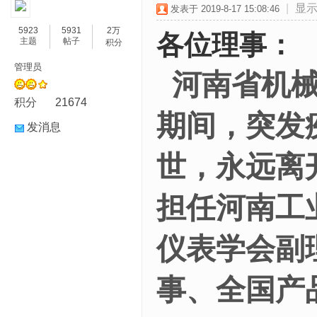
|
显
发表于 2019-8-17 15:08:46
5923
5931
2万
各位理事：
主题
帖子
积分
管理员
河南省机
积分
21674
期间，突发疾
发消息
世，永远离
担任
河南工
仪表学会副
事
、
全国产